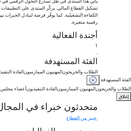
يأتي هذا المنتدى في ظل تسارع التحول الرقمي في قط
تشكيل القطاع المالي. يركّز المنتدى على التطبيقات الع
الكفاءة التشغيلية. كما يوفّر فرصة لتبادل الخبرات ب
رقمية متغيرة.
أجندة الفعالية
1
.
الفئة المستهدفة
الطلاب والخريجون
المهنيون الممارسون
القادة التنفيذ
الفئة المستهدفة
الطلاب والخريجون
المهنيون الممارسون
القادة التنفيذيون
أعضاء مجلس ال
إغلاق
متحدثون خبراء في المجال
خبير من القطاع
معرض صور الفعاليات