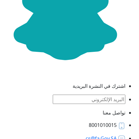
رك في النشرة البريدية
صل معنا
8001010015
cs@fa.Gov.SA