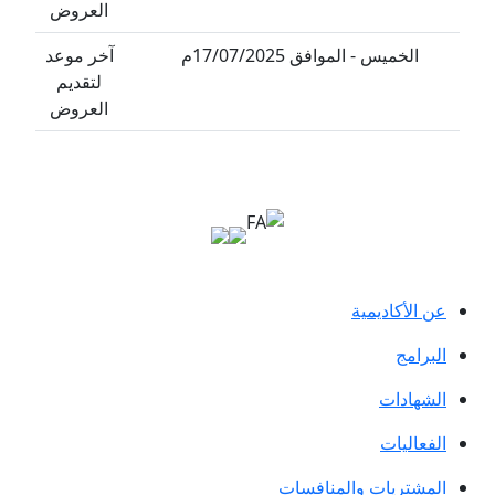
العروض
الخميس - الموافق 17/07/2025م
آخر موعد
لتقديم
العروض
لأكاديمية
امج
هادات
عاليات
شتريات والمنافسات