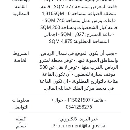
قاعة المعرض بمساحة 377 SQM - قاعة
القاعة
منطقة الضيافة بمساحة 1,316SQM - 6
المطلوبة
قاعات ورش عمل بمساحة 740 SQM -
قاعة كبار الشخصيات بمساحة 200 SQM
- قاعة المسرح: 1,027 SQM - اجمالي
المساحة المطلوبة: 4,875 SQM
جب أن يكون الموقع في شمال الرياض
الشروط
ناطق الحيوية فيها. - توفر محطة لمترو
الخاصة
الرياض بالقرب منها. - توفر لا يقل عن 900
قف سيارة للحضور. - أن تكون القاعة
ة بالتواريخ المطلوبة. - ان تكون القاعة
 محيط مركز الملك عبدالله المالي.
- هاتف/ 115021507 - جوال/
معلومات
0541258276
التواصل
عبر البريد الالكتروني
كيفية
Procurement@fa.gov.sa
تسلّم